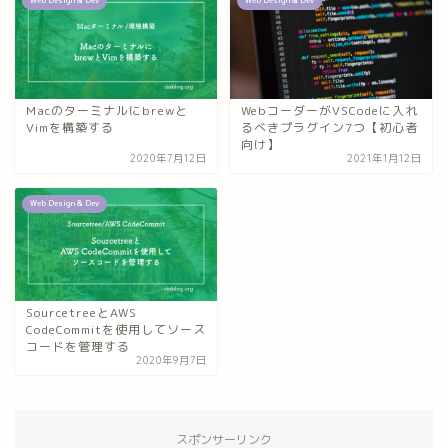
Macのターミナルにbrewと
WebコーダーがVSCodeに入れ
Vimを構築する
るべきプラグイン7つ【初心者
向け】
2020年7月12日
2021年1月12日
Web Design & Dev
SourcetreeとAWS
CodeCommitを使用してソース
コードを管理する
2020年9月7日
スポンサーリンク