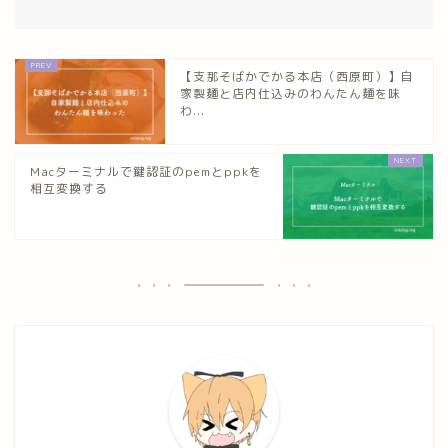
【支那そばかでかる本店（西原町）】自
家製麺と店内仕込みのわんたん麺を味
わ...
Macターミナルで鍵認証のpemとppkを
相互変換する