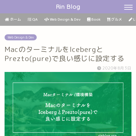
Rin Blog
ホーム
QA
Web Design & Dev
Book
グルメ
L
Web Design & Dev
MacのターミナルをIcebergと
Prezto(pure)で良い感じに設定する
2020年8月3日