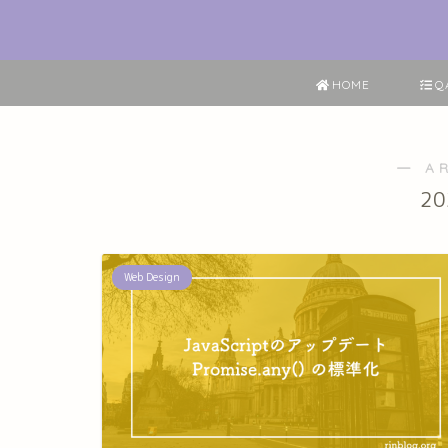
HOME
Q
― A
2
Web Design