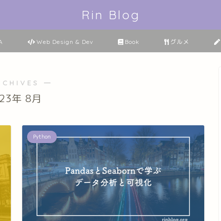
Rin Blog
A
Web Design & Dev
Book
グルメ
RCHIVES ―
023年 8月
Python