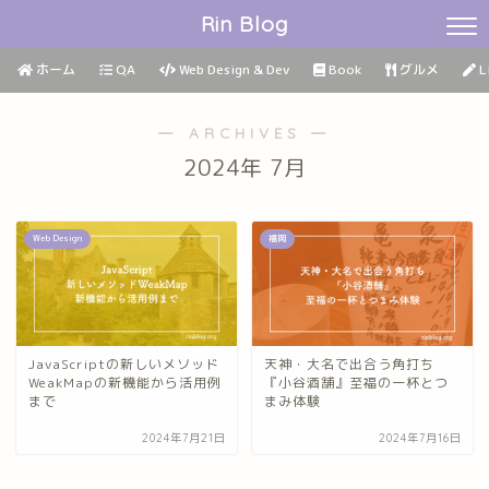
Rin Blog
ホーム
QA
Web Design & Dev
Book
グルメ
L
― ARCHIVES ―
2024年 7月
Web Design
福岡
JavaScriptの新しいメソッド
天神・大名で出合う角打ち
WeakMapの新機能から活用例
『小谷酒舗』至福の一杯とつ
まで
まみ体験
2024年7月21日
2024年7月16日