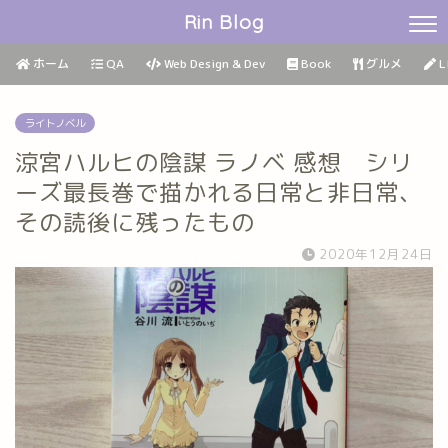
Rin Blog
ホーム
QA
Web Design & Dev
Book
グルメ
L
ライトノベル
涼宮ハルヒの陰謀 ラノベ 感想 シリ
ーズ最長巻で描かれる日常と非日常、
その読後に残ったもの
2020年12月24日