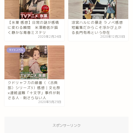
【氷菓 感想】日常の謎が感情
涼宮ハルヒの暴走 ラノベ感想
に変わる瞬間 米澤穂信が描
短編集だからこそ浮かび上が
く静かな青春ミステリ
る長門有希という存在
2020年2月24日
2020年12月20日
ライトノベル
クドリャフカの順番（〈古典
部〉シリーズ3）感想｜文化祭
×連続盗難「十文字」事件が刺
さる人・刺さらない人
2020年5月25日
スポンサーリンク