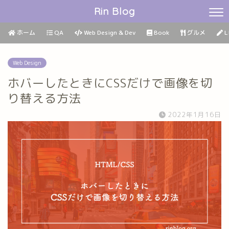
Rin Blog
ホーム
QA
Web Design & Dev
Book
グルメ
L
Web Design
ホバーしたときにCSSだけで画像を切
り替える方法
2022年1月16日