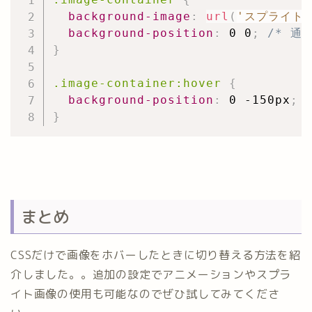
background-image
:
url
(
'スプライト画
background-position
:
 0 0
;
/* 通
}
.image-container:hover
{
background-position
:
 0 -150px
;
}
まとめ
CSSだけで画像をホバーしたときに切り替える方法を紹
介しました。。追加の設定でアニメーションやスプラ
イト画像の使用も可能なのでぜひ試してみてくださ