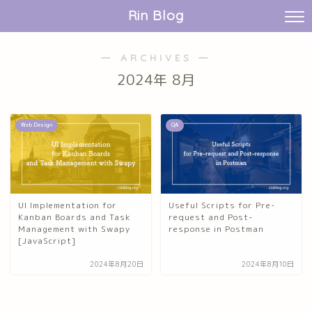
Rin Blog
― ARCHIVES ―
2024年 8月
Web Design
QA
UI Implementation for
Useful Scripts for Pre-
Kanban Boards and Task
request and Post-
Management with Swapy
response in Postman
[JavaScript]
2024年8月20日
2024年8月10日